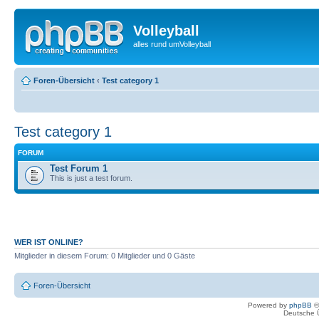
Volleyball
alles rund umVolleyball
Foren-Übersicht
‹
Test category 1
Test category 1
FORUM
Test Forum 1
This is just a test forum.
WER IST ONLINE?
Mitglieder in diesem Forum: 0 Mitglieder und 0 Gäste
Foren-Übersicht
Powered by
phpBB
©
Deutsche 