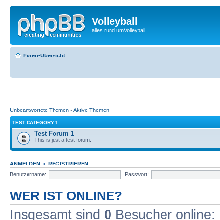
Volleyball
alles rund umVolleyball
Foren-Übersicht
Unbeantwortete Themen
•
Aktive Themen
TEST CATEGORY 1
Test Forum 1
This is just a test forum.
ANMELDEN
•
REGISTRIEREN
Benutzername:
Passwort:
WER IST ONLINE?
Insgesamt sind
0
Besucher online: 0