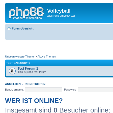
Volleyball
alles rund umVolleyball
Foren-Übersicht
Unbeantwortete Themen
•
Aktive Themen
TEST CATEGORY 1
Test Forum 1
This is just a test forum.
ANMELDEN
•
REGISTRIEREN
Benutzername:
Passwort:
WER IST ONLINE?
Insgesamt sind
0
Besucher online: 0